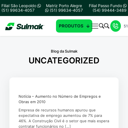
Filial São Leopoldo
Matriz Porto Alegre
Filial Passo Fundo
(51) 99634-4057
(51) 99634-4057
(54) 99444-3489
PRODUTOS
51
Blog da Sulmak
UNCATEGORIZED
Notícia – Aumento no Número de Empregos e
Obras em 2010
Empresa de recursos humanos apurou que
expectativa de emprego aumentou de 7% para
46%. A Construção Civil é o setor que mais espera
contratar funcionários no
[…]