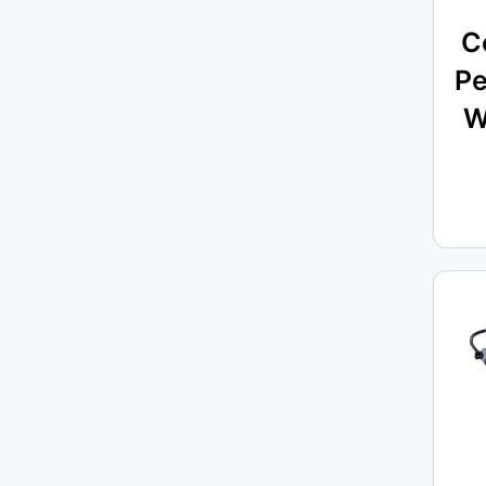
C
Pe
W