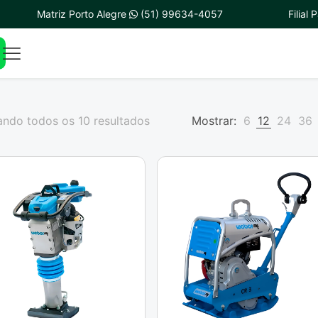
Matriz Porto Alegre
(51) 99634-4057
Filial
ndo todos os 10 resultados
Mostrar:
6
12
24
36