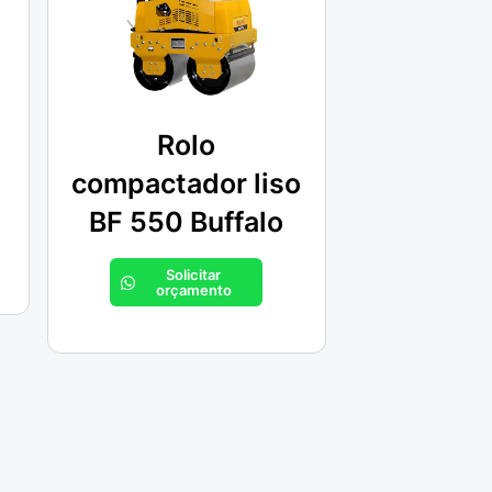
Rolo
compactador liso
BF 550 Buffalo
Solicitar
orçamento
Nossas filiais
Porto Alegre -