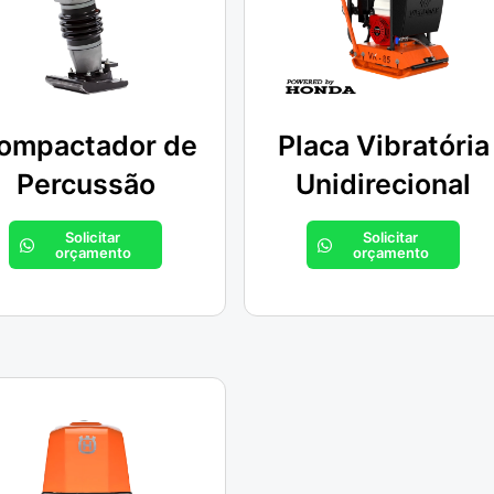
ompactador de
Placa Vibratória
Percussão
Unidirecional
Solicitar
Solicitar
orçamento
orçamento
Páginas
Sobre nós