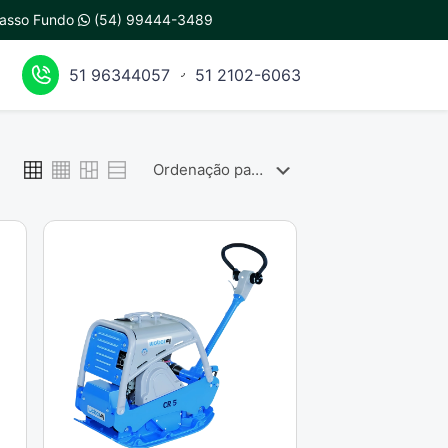
 Passo Fundo
(54) 99444-3489
51 96344057
51 2102-6063