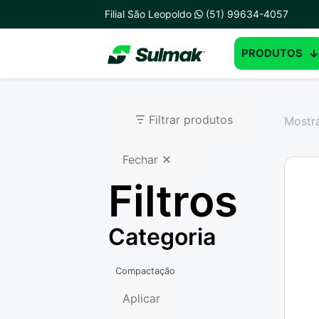
Filial São Leopoldo
(51) 99634-4057
PRODUTOS
Filtrar produtos
Mostra
Fechar
Filtros
Categoria
Categoria
Compactação
Aplicar