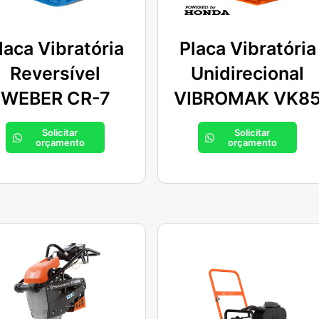
laca Vibratória
Placa Vibratória
Reversível
Unidirecional
WEBER CR-7
VIBROMAK VK8
Solicitar
Solicitar
orçamento
orçamento