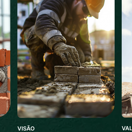
VA
VISÃO