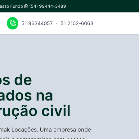
 Passo Fundo
(54) 99444-3489
51 96344057
51 2102-6063
os de
tados na
ução civil
lmak Locações. Uma empresa onde