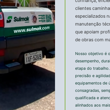
confiança, efic
clientes caminh
especializados 
manutenção técn
que apoiam prof
de obras com ma
Nosso objetivo é 
desempenho, durab
etapa do trabalho
precisão e agilida
equipamentos de ú
consagradas, semp
qualificada e ate
alinhados aos mais