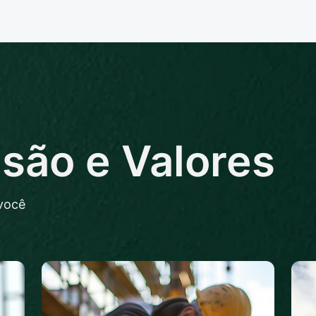
isão e Valores
você