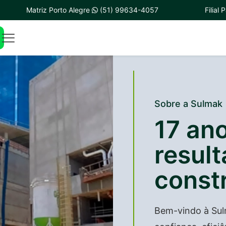
Matriz Porto Alegre
(51) 99634-4057
Filial
Sobre a Sulmak
17 an
resul
constr
Bem-vindo à Su