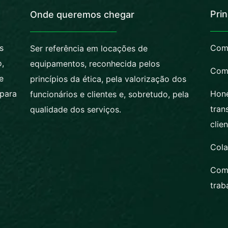
Pri
Onde queremos chegar
s
Comp
Ser referência em locações de
,
equipamentos, reconhecida pelos
Comp
e
princípios da ética, pela valorização dos
 para
Hone
funcionários e clientes e, sobretudo, pela
tran
qualidade dos serviços.
clie
Cola
Com
trab