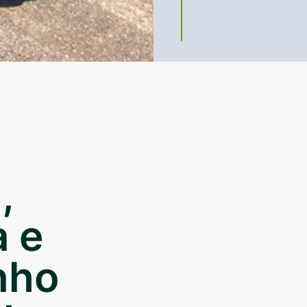
,
 e
nho