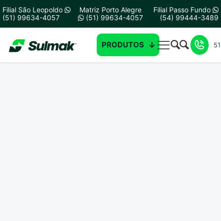
Filial São Leopoldo
Matriz Porto Alegre
Filial Passo Fundo
(51) 99634-4057
(51) 99634-4057
(54) 99444-3489
PRODUTOS
51