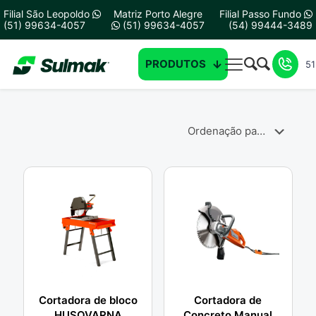
Filial São Leopoldo
Matriz Porto Alegre
Filial Passo Fundo
(51) 99634-4057
(51) 99634-4057
(54) 99444-3489
PRODUTOS
51
Cortadora de bloco
Cortadora de
HUSQVARNA
Concreto Manual