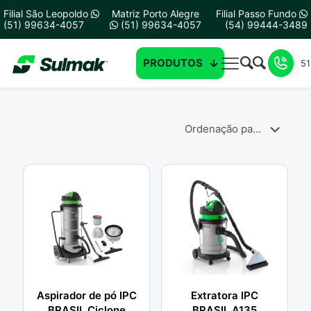
Filial São Leopoldo
Matriz Porto Alegre
Filial Passo Fundo
(51) 99634-4057
(51) 99634-4057
(54) 99444-3489
PRODUTOS
51
Aspirador de pó IPC
Extratora IPC
BRASIL Ciclone
BRASIL A135