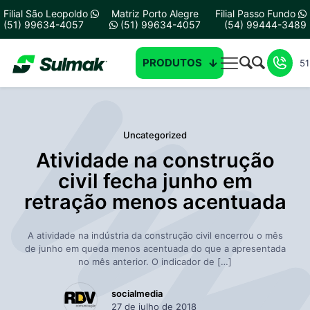
Filial São Leopoldo
Matriz Porto Alegre
Filial Passo Fundo
(51) 99634-4057
(51) 99634-4057
(54) 99444-3489
PRODUTOS
51
Uncategorized
Atividade na construção
civil fecha junho em
retração menos acentuada
A atividade na indústria da construção civil encerrou o mês
de junho em queda menos acentuada do que a apresentada
no mês anterior. O indicador de
[…]
socialmedia
27 de julho de 2018