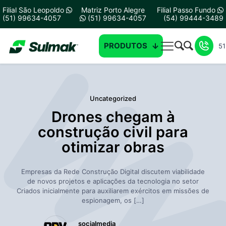
Filial São Leopoldo
Matriz Porto Alegre
Filial Passo Fundo
(51) 99634-4057
(51) 99634-4057
(54) 99444-3489
PRODUTOS
51
Uncategorized
Drones chegam à
construção civil para
otimizar obras
Empresas da Rede Construção Digital discutem viabilidade
de novos projetos e aplicações da tecnologia no setor
Criados inicialmente para auxiliarem exércitos em missões de
espionagem, os
[…]
socialmedia