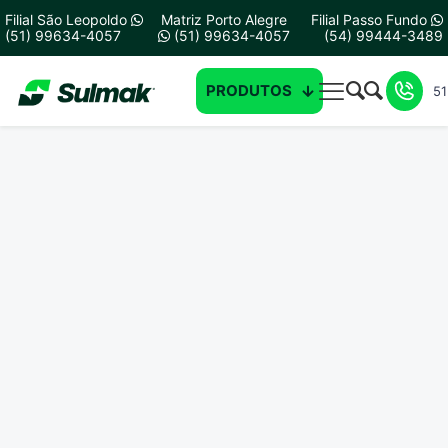
Filial São Leopoldo
Matriz Porto Alegre
Filial Passo Fundo
(51) 99634-4057
(51) 99634-4057
(54) 99444-3489
PRODUTOS
51