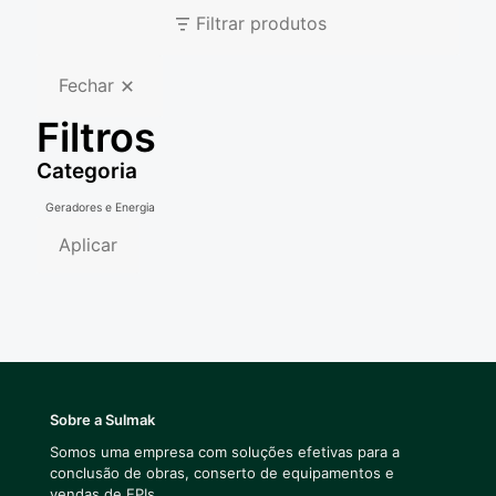
Filtrar produtos
Fechar
Filtros
Categoria
Categoria
Geradores e Energia
Aplicar
Sobre a Sulmak
Somos uma empresa com soluções efetivas para a
conclusão de obras, conserto de equipamentos e
vendas de EPIs