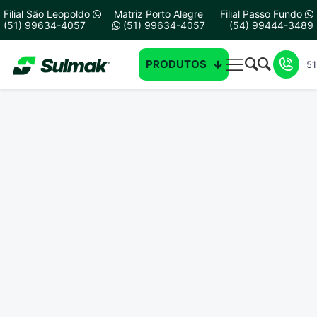
Filial São Leopoldo
Matriz Porto Alegre
Filial Passo Fundo
(51) 99634-4057
(51) 99634-4057
(54) 99444-3489
PRODUTOS
51