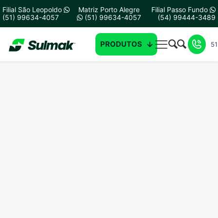
Filial São Leopoldo
Matriz Porto Alegre
Filial Passo Fundo
(51) 99634-4057
(51) 99634-4057
(54) 99444-3489
PRODUTOS
51