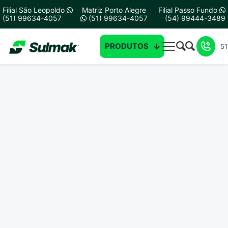
Filial São Leopoldo
Matriz Porto Alegre
Filial Passo Fundo
(51) 99634-4057
(51) 99634-4057
(54) 99444-3489
PRODUTOS
51