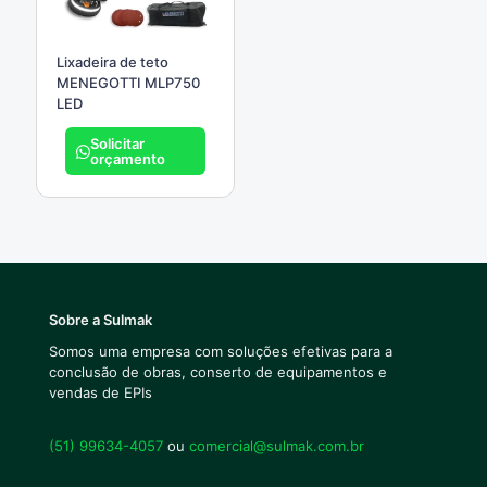
Lixadeira de teto
MENEGOTTI MLP750
LED
Solicitar
orçamento
Sobre a Sulmak
Somos uma empresa com soluções efetivas para a
conclusão de obras, conserto de equipamentos e
vendas de EPIs
(51) 99634-4057
ou
comercial@sulmak.com.br