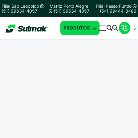
Filial São Leopoldo
Matriz Porto Alegre
Filial Passo Fundo
(51) 99634-4057
(51) 99634-4057
(54) 99444-3489
PRODUTOS
51