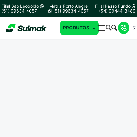
Filial São Leopoldo
Matriz Porto Alegre
Filial Passo Fundo
(51) 99634-4057
(51) 99634-4057
(54) 99444-3489
PRODUTOS
51